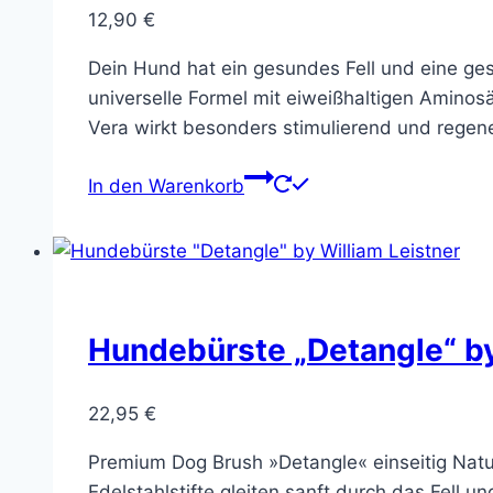
12,90
€
Dein Hund hat ein gesundes Fell und eine ge
universelle Formel mit eiweißhaltigen Amin
Vera wirkt besonders stimulierend und regene
In den Warenkorb
Hundebürste „Detangle“ by
22,95
€
Premium Dog Brush »Detangle« einseitig Nat
Edelstahlstifte gleiten sanft durch das Fell 