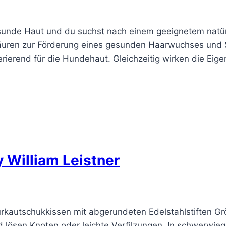
sunde Haut und du suchst nach einem geeignetem natür
osäuren zur Förderung eines gesunden Haarwuchses und 
rierend für die Hundehaut. Gleichzeitig wirken die Ei
 William Leistner
urkautschukkissen mit abgerundeten Edelstahlstiften G
und lösen Knoten oder leichte Verfilzungen. In schwerwie