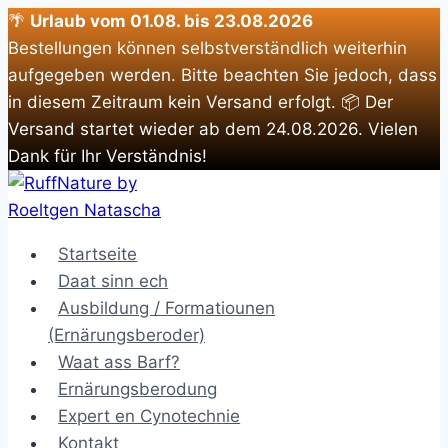
🌴
Urlaub vom 01.08. bis 23.08.2026
Bestellungen können selbstverständlich weiterhin
aufgegeben werden. Bitte beachten Sie jedoch, dass
in diesem Zeitraum kein Versand erfolgt. 📦 Der
Versand startet wieder ab dem 24.08.2026. Vielen
Dank für Ihr Verständnis!
Zum
Inhalt
springen
Startseite
Daat sinn ech
Ausbildung / Formatiounen
(Ernärungsberoder)
Waat ass Barf?
Ernärungsberodung
Expert en Cynotechnie
Kontakt