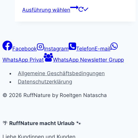
Dieses
Ausführung wählen
Produkt
weist
mehrere
Varianten
auf.
Facebook
Instagram
Telefon
E-mail
Die
WhatsApp Privat
WhatsApp Newsletter Grupp
Optionen
Allgemeine Geschäftsbedingungen
können
Datenschutzerklärung
auf
der
© 2026 RuffNature by Roeltgen Natascha
Produktseite
gewählt
werden
🌴
RuffNature macht Urlaub
🐾
Liebe Kundinnen und Kunden,