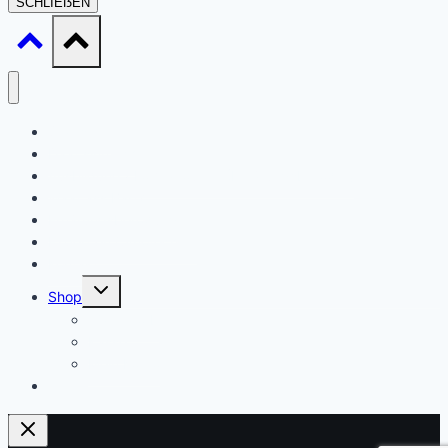
SCHLIEẞEN
Startseite
Daat sinn ech
Ausbildung / Formatiounen (Ernärungsberoder)
Waat ass Barf?
Ernärungsberodung
Expert en Cynotechnie
Kontakt
Untermenü
Shop
umschalten
Warenkorb
Kasse
Mein Konto