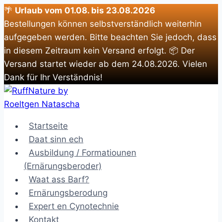
🌴
Urlaub vom 01.08. bis 23.08.2026
Bestellungen können selbstverständlich weiterhin
aufgegeben werden. Bitte beachten Sie jedoch, dass
in diesem Zeitraum kein Versand erfolgt. 📦 Der
Versand startet wieder ab dem 24.08.2026. Vielen
Dank für Ihr Verständnis!
Zum
Inhalt
springen
Startseite
Daat sinn ech
Ausbildung / Formatiounen
(Ernärungsberoder)
Waat ass Barf?
Ernärungsberodung
Expert en Cynotechnie
Kontakt