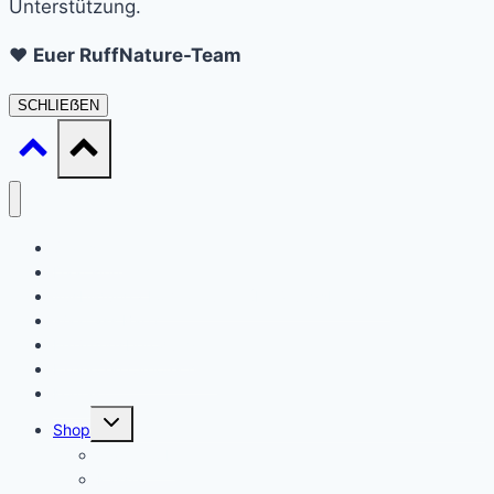
Unterstützung.
❤️
Euer RuffNature-Team
SCHLIEẞEN
Startseite
Daat sinn ech
Ausbildung / Formatiounen (Ernärungsberoder)
Waat ass Barf?
Ernärungsberodung
Expert en Cynotechnie
Kontakt
Untermenü
Shop
umschalten
Warenkorb
Kasse