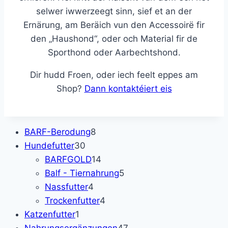
selwer iwwerzeegt sinn, sief et an der
Ernärung, am Beräich vun den Accessoirë fir
den „Haushond“, oder och Material fir de
Sporthond oder Aarbechtshond.
Dir hudd Froen, oder iech feelt eppes am
Shop?
Dann kontaktéiert eis
8
BARF-Berodung
8
30
Produkte
Hundefutter
30
Produkte
14
BARFGOLD
14
Produkte
5
Balf - Tiernahrung
5
4
Produkte
Nassfutter
4
Produkte
4
Trockenfutter
4
1
Produkte
Katzenfutter
1
Produkt
47
Nahrungsergänzungen
47