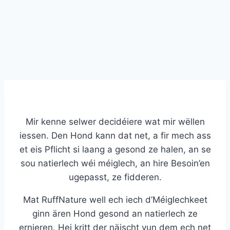
Mir kenne selwer decidéiere wat mir wëllen
iessen. Den Hond kann dat net, a fir mech ass
et eis Pflicht si laang a gesond ze halen, an se
sou natierlech wéi méiglech, an hire Besoin’en
ugepasst, ze fidderen.
Mat RuffNature well ech iech d’Méiglechkeet
ginn ären Hond gesond an natierlech ze
ernieren. Hei kritt der näischt vun dem ech net