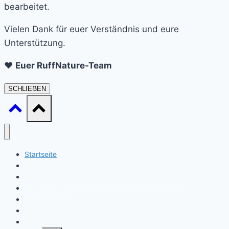
bearbeitet.
Vielen Dank für euer Verständnis und eure
Unterstützung.
❤️
Euer RuffNature-Team
SCHLIEẞEN
Startseite
Daat sinn ech
Ausbildung / Formatiounen (Ernärungsberoder)
Waat ass Barf?
Ernärungsberodung
Expert en Cynotechnie
Kontakt