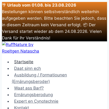
🌴
Urlaub vom 01.08. bis 23.08.2026
Bestellungen können selbstverständlich weiterhin
aufgegeben werden. Bitte beachten Sie jedoch, dass
in diesem Zeitraum kein Versand erfolgt. 📦 Der
Versand startet wieder ab dem 24.08.2026. Vielen
Dank für Ihr Verständnis!
Zum
Inhalt
springen
Startseite
Daat sinn ech
Ausbildung / Formatiounen
(Ernärungsberoder)
Waat ass Barf?
Ernärungsberodung
Expert en Cynotechnie
Kontakt