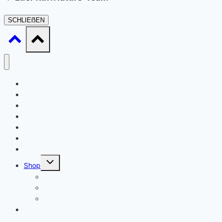
SCHLIEẞEN
Startseite
Daat sinn ech
Ausbildung / Formatiounen (Ernärungsberoder)
Waat ass Barf?
Ernärungsberodung
Expert en Cynotechnie
Kontakt
Untermenü
Shop
umschalten
Warenkorb
Kasse
Mein Konto