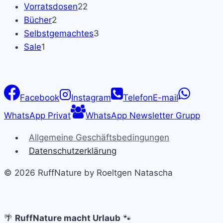
Produkte
22
Vorratsdosen
22
2
Produkte
Bücher
2
Produkte
3
Selbstgemachtes
3
1
Produkte
Sale
1
Produkt
Facebook
Instagram
Telefon
E-mail
WhatsApp Privat
WhatsApp Newsletter Grupp
Allgemeine Geschäftsbedingungen
Datenschutzerklärung
© 2026 RuffNature by Roeltgen Natascha
🌴
RuffNature macht Urlaub
🐾