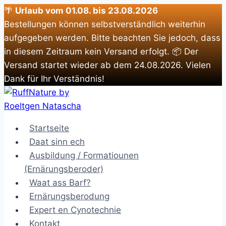
🌴
Urlaub vom 01.08. bis 23.08.2026
Bestellungen können selbstverständlich weiterhin
aufgegeben werden. Bitte beachten Sie jedoch, dass
in diesem Zeitraum kein Versand erfolgt. 📦 Der
Versand startet wieder ab dem 24.08.2026. Vielen
Dank für Ihr Verständnis!
Zum
Inhalt
springen
Startseite
Daat sinn ech
Ausbildung / Formatiounen
(Ernärungsberoder)
Waat ass Barf?
Ernärungsberodung
Expert en Cynotechnie
Kontakt