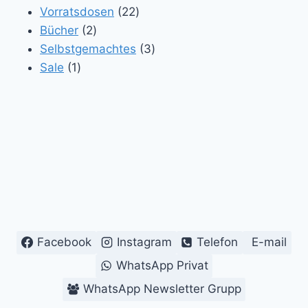
Produkte
22
Vorratsdosen
22
2
Produkte
Bücher
2
Produkte
3
Selbstgemachtes
3
1
Produkte
Sale
1
Produkt
Facebook
Instagram
Telefon
E-mail
WhatsApp Privat
WhatsApp Newsletter Grupp