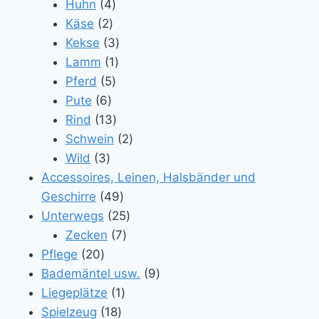
Produkt
4
Huhn
4
2
Produkte
Käse
2
Produkte
3
Kekse
3
1
Produkte
Lamm
1
5
Produkt
Pferd
5
6
Produkte
Pute
6
Produkte
13
Rind
13
Produkte
2
Schwein
2
3
Produkte
Wild
3
Produkte
Accessoires, Leinen, Halsbänder und
49
Geschirre
49
Produkte
25
Unterwegs
25
7
Produkte
Zecken
7
20
Produkte
Pflege
20
Produkte
9
Bademäntel usw.
9
1
Produkte
Liegeplätze
1
18
Produkt
Spielzeug
18