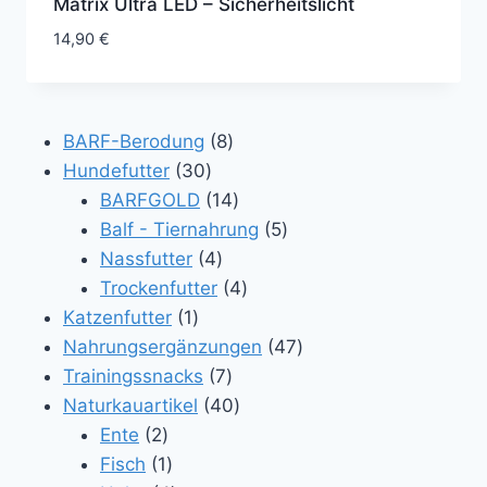
Matrix Ultra LED – Sicherheitslicht
14,90
€
8
BARF-Berodung
8
30
Produkte
Hundefutter
30
Produkte
14
BARFGOLD
14
Produkte
5
Balf - Tiernahrung
5
4
Produkte
Nassfutter
4
Produkte
4
Trockenfutter
4
1
Produkte
Katzenfutter
1
Produkt
47
Nahrungsergänzungen
47
7
Produkte
Trainingssnacks
7
Produkte
40
Naturkauartikel
40
2
Produkte
Ente
2
Produkte
1
Fisch
1