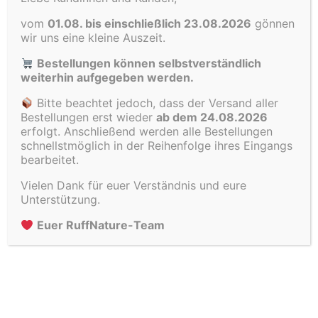
1
Produkte
Katzenfutter
1
vom
01.08. bis einschließlich 23.08.2026
gönnen
Produkt
47
Nahrungsergänzungen
47
wir uns eine kleine Auszeit.
7
Produkte
Trainingssnacks
7
Bestellungen können selbstverständlich
Produkte
40
Naturkauartikel
40
weiterhin aufgegeben werden.
2
Produkte
Ente
2
Bitte beachtet jedoch, dass der Versand aller
Produkte
1
Fisch
1
Bestellungen erst wieder
ab dem 24.08.2026
Produkt
4
Huhn
4
erfolgt. Anschließend werden alle Bestellungen
schnellstmöglich in der Reihenfolge ihres Eingangs
2
Produkte
Käse
2
bearbeitet.
Produkte
3
Kekse
3
Vielen Dank für euer Verständnis und eure
1
Produkte
Lamm
1
Unterstützung.
5
Produkt
Pferd
5
6
Produkte
Pute
6
Euer RuffNature-Team
Produkte
13
Rind
13
Produkte
2
Schwein
2
3
Produkte
Wild
3
Produkte
Accessoires, Leinen, Halsbänder und