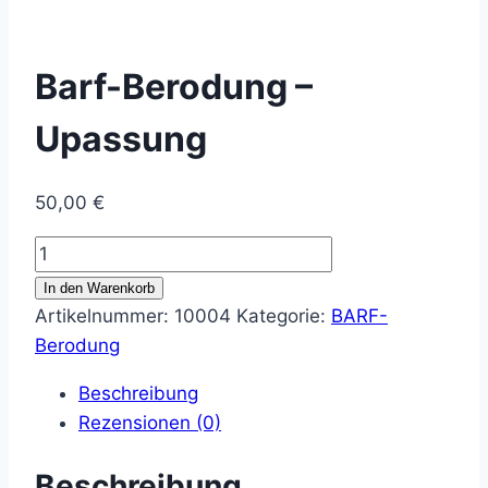
Barf-Berodung –
Upassung
50,00
€
Barf-
Berodung
In den Warenkorb
–
Artikelnummer:
10004
Kategorie:
BARF-
Upassung
Berodung
Menge
Beschreibung
Rezensionen (0)
Beschreibung