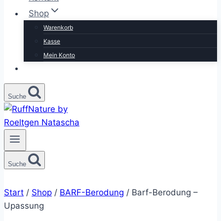
Shop
Warenkorb
Kasse
Mein Konto
Suche
Suche
Start
/
Shop
/
BARF-Berodung
/
Barf-Berodung –
Upassung