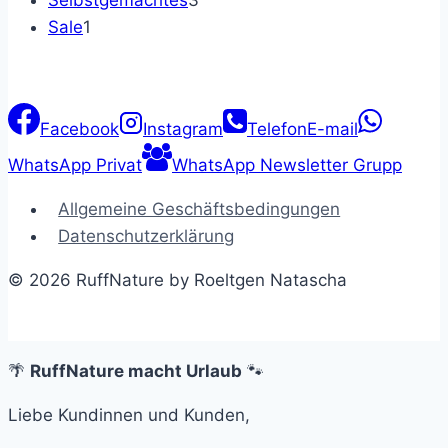
Selbstgemachtes
3
1
Produkte
Sale
1
Produkt
Facebook
Instagram
Telefon
E-mail
WhatsApp Privat
WhatsApp Newsletter Grupp
Allgemeine Geschäftsbedingungen
Datenschutzerklärung
© 2026 RuffNature by Roeltgen Natascha
🌴
RuffNature macht Urlaub
🐾
Liebe Kundinnen und Kunden,