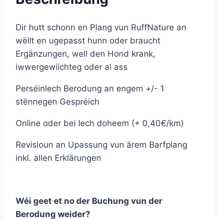
Dir hutt schonn en Plang vun RuffNature an
wëllt en ugepasst hunn oder braucht
Ergänzungen, well den Hond krank,
iwwergewiichteg oder al ass
Perséinlech Berodung an engem +/- 1
stënnegen Gespréich
Online oder bei Iech doheem (+ 0,40€/km)
Revisioun an Upassung vun ärem Barfplang
inkl. allen Erklärungen
Wéi geet et no der Buchung vun der
Berodung weider?