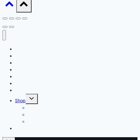
Startseite
Daat sinn ech
Ausbildung / Formatiounen (Ernärungsberoder)
Waat ass Barf?
Ernärungsberodung
Expert en Cynotechnie
Kontakt
Untermenü
Shop
umschalten
Warenkorb
Kasse
Mein Konto