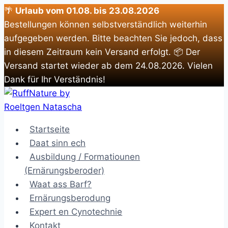
🌴
Urlaub vom 01.08. bis 23.08.2026
Bestellungen können selbstverständlich weiterhin
aufgegeben werden. Bitte beachten Sie jedoch, dass
in diesem Zeitraum kein Versand erfolgt. 📦 Der
Versand startet wieder ab dem 24.08.2026. Vielen
Dank für Ihr Verständnis!
Zum
Inhalt
springen
Startseite
Daat sinn ech
Ausbildung / Formatiounen
(Ernärungsberoder)
Waat ass Barf?
Ernärungsberodung
Expert en Cynotechnie
Kontakt