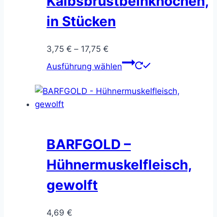
Kalbsbrustbeinknochen,
in Stücken
Preisspanne:
3,75
€
–
17,75
€
3,75 €
Dieses
Ausführung wählen
bis
Produkt
17,75 €
weist
mehrere
Varianten
auf.
Die
BARFGOLD –
Optionen
Hühnermuskelfleisch,
können
auf
gewolft
der
Produktseite
4,69
€