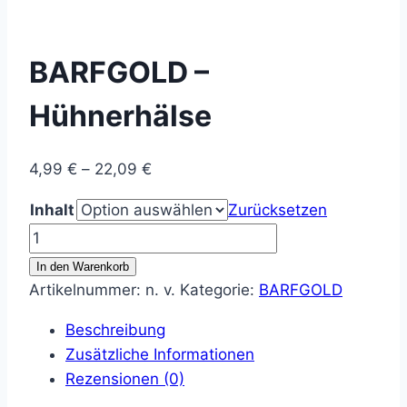
BARFGOLD –
Hühnerhälse
Preisspanne:
4,99
€
–
22,09
€
4,99 €
Inhalt
Zurücksetzen
bis
BARFGOLD
22,09 €
-
In den Warenkorb
Hühnerhälse
Artikelnummer:
n. v.
Kategorie:
BARFGOLD
Menge
Beschreibung
Zusätzliche Informationen
Rezensionen (0)