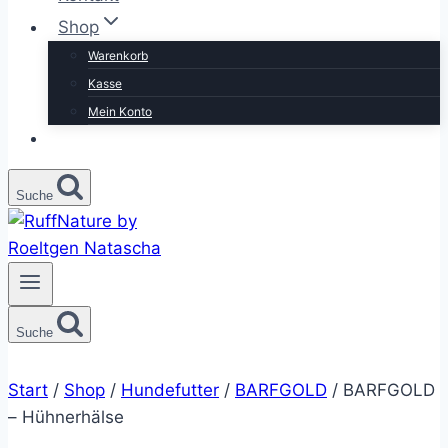
Shop
Warenkorb
Kasse
Mein Konto
Suche
Suche
Start
/
Shop
/
Hundefutter
/
BARFGOLD
/
BARFGOLD
– Hühnerhälse