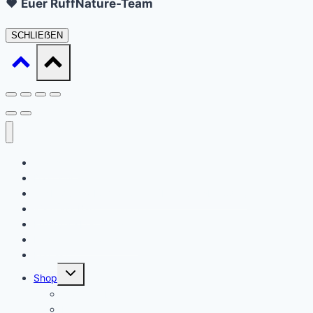
❤️
Euer RuffNature-Team
SCHLIEẞEN
Startseite
Daat sinn ech
Ausbildung / Formatiounen (Ernärungsberoder)
Waat ass Barf?
Ernärungsberodung
Expert en Cynotechnie
Kontakt
Untermenü
Shop
umschalten
Warenkorb
Kasse