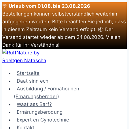
🌴
Urlaub vom 01.08. bis 23.08.2026
Bestellungen können selbstverständlich weiterhin
aufgegeben werden. Bitte beachten Sie jedoch, dass
in diesem Zeitraum kein Versand erfolgt. 📦 Der
Versand startet wieder ab dem 24.08.2026. Vielen
Dank für Ihr Verständnis!
Zum
Inhalt
springen
Startseite
Daat sinn ech
Ausbildung / Formatiounen
(Ernärungsberoder)
Waat ass Barf?
Ernärungsberodung
Expert en Cynotechnie
Kontakt