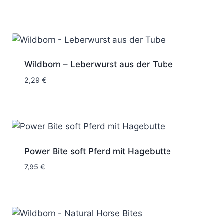
2,99 €
bis
9,99 €
Wildborn – Leberwurst aus der Tube
2,29
€
Power Bite soft Pferd mit Hagebutte
7,95
€