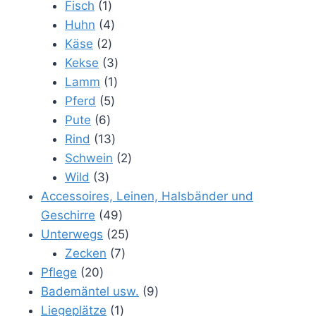
Produkte
1
Fisch
1
Produkt
4
Huhn
4
2
Produkte
Käse
2
Produkte
3
Kekse
3
1
Produkte
Lamm
1
5
Produkt
Pferd
5
6
Produkte
Pute
6
Produkte
13
Rind
13
Produkte
2
Schwein
2
3
Produkte
Wild
3
Produkte
Accessoires, Leinen, Halsbänder und
49
Geschirre
49
Produkte
25
Unterwegs
25
7
Produkte
Zecken
7
20
Produkte
Pflege
20
Produkte
9
Bademäntel usw.
9
1
Produkte
Liegeplätze
1