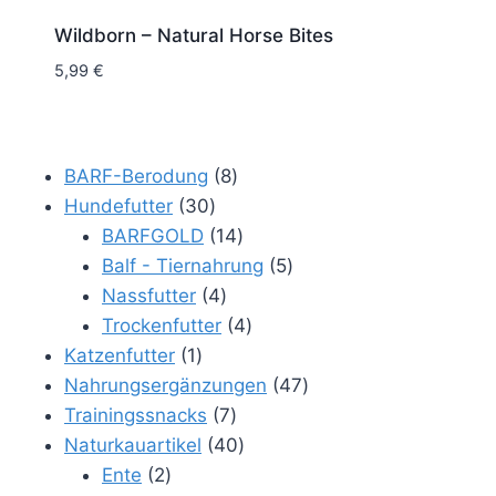
Wildborn – Natural Horse Bites
5,99
€
8
BARF-Berodung
8
30
Produkte
Hundefutter
30
Produkte
14
BARFGOLD
14
Produkte
5
Balf - Tiernahrung
5
4
Produkte
Nassfutter
4
Produkte
4
Trockenfutter
4
1
Produkte
Katzenfutter
1
Produkt
47
Nahrungsergänzungen
47
7
Produkte
Trainingssnacks
7
Produkte
40
Naturkauartikel
40
2
Produkte
Ente
2