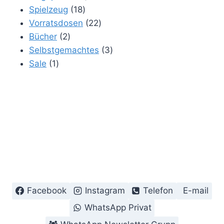
18
Produkt
Spielzeug
18
Produkte
22
Vorratsdosen
22
2
Produkte
Bücher
2
Produkte
3
Selbstgemachtes
3
1
Produkte
Sale
1
Produkt
Facebook
Instagram
Telefon
E-mail
WhatsApp Privat