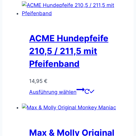
ACME Hundepfeife
210,5 / 211,5 mit
Pfeifenband
14,95
€
Dieses
Ausführung wählen
Produkt
weist
mehrere
Varianten
auf.
Max & Molly Original