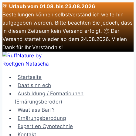
🌴
Urlaub vom 01.08. bis 23.08.2026
Bestellungen können selbstverständlich weiterhin
aufgegeben werden. Bitte beachten Sie jedoch, dass
in diesem Zeitraum kein Versand erfolgt. 📦 Der
Versand startet wieder ab dem 24.08.2026. Vielen
Dank für Ihr Verständnis!
Zum
Inhalt
springen
Startseite
Daat sinn ech
Ausbildung / Formatiounen
(Ernärungsberoder)
Waat ass Barf?
Ernärungsberodung
Expert en Cynotechnie
Kontakt