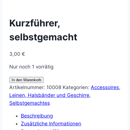
Kurzführer,
selbstgemacht
3,00
€
Nur noch 1 vorrätig
Kurzführer,
In den Warenkorb
selbstgemacht
Artikelnummer:
10008
Kategorien:
Accessoires,
Menge
Leinen, Halsbänder und Geschirre
,
Selbstgemachtes
Beschreibung
Zusätzliche Informationen