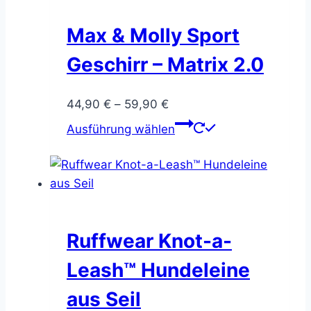
Max & Molly Sport
Geschirr – Matrix 2.0
Preisspanne:
44,90
€
–
59,90
€
44,90 €
Dieses
Ausführung wählen
bis
Produkt
59,90 €
weist
mehrere
Varianten
auf.
Die
Ruffwear Knot-a-
Optionen
Leash™ Hundeleine
können
auf
aus Seil
der