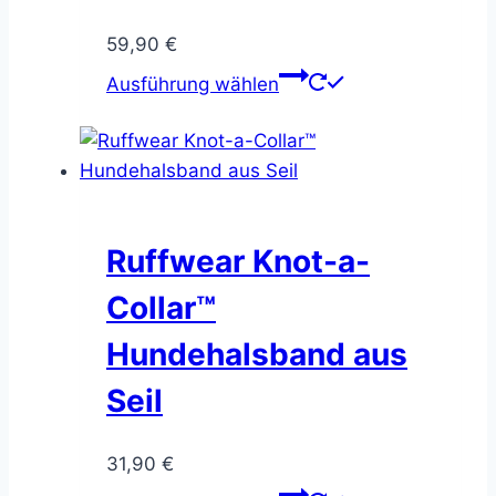
Produktseite
59,90
€
gewählt
Dieses
Ausführung wählen
werden
Produkt
weist
mehrere
Varianten
auf.
Die
Ruffwear Knot-a-
Optionen
Collar™
können
auf
Hundehalsband aus
der
Seil
Produktseite
gewählt
werden
31,90
€
Dieses