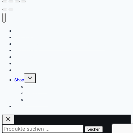
Startseite
Daat sinn ech
Ausbildung / Formatiounen (Ernärungsberoder)
Waat ass Barf?
Ernärungsberodung
Expert en Cynotechnie
Kontakt
Untermenü
Shop
umschalten
Warenkorb
Kasse
Mein Konto
Suchen
Suchen