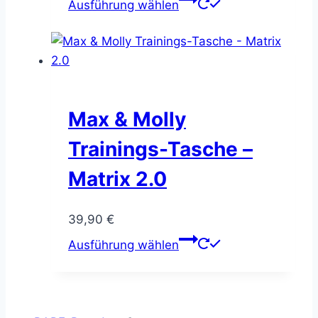
Ausführung wählen
Produkt
weist
mehrere
Varianten
auf.
Die
Max & Molly
Optionen
Trainings-Tasche –
können
auf
Matrix 2.0
der
Produktseite
39,90
€
gewählt
Dieses
Ausführung wählen
werden
Produkt
weist
mehrere
Varianten