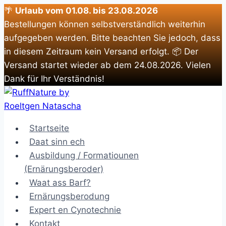
🌴
Urlaub vom 01.08. bis 23.08.2026
Bestellungen können selbstverständlich weiterhin
aufgegeben werden. Bitte beachten Sie jedoch, dass
in diesem Zeitraum kein Versand erfolgt. 📦 Der
Versand startet wieder ab dem 24.08.2026. Vielen
Dank für Ihr Verständnis!
Zum
Inhalt
springen
Startseite
Daat sinn ech
Ausbildung / Formatiounen
(Ernärungsberoder)
Waat ass Barf?
Ernärungsberodung
Expert en Cynotechnie
Kontakt