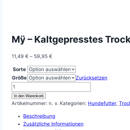
Mÿ – Kaltgepresstes Trocke
Preisspanne:
11,49
€
–
59,95
€
11,49 €
Sorte
bis
Größe
Zurücksetzen
59,95 €
Mÿ
-
In den Warenkorb
Kaltgepresstes
Artikelnummer:
n. v.
Kategorien:
Hundefutter
,
Troc
Trockenfutter
Beschreibung
rein
Zusätzliche Informationen
natürlich