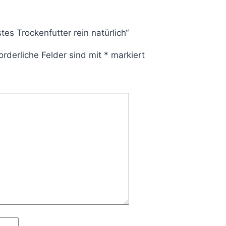
es Trockenfutter rein natürlich“
orderliche Felder sind mit
*
markiert