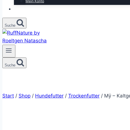
Mein Konto
Suche
Suche
Start
/
Shop
/
Hundefutter
/
Trockenfutter
/
Mÿ – Kaltge