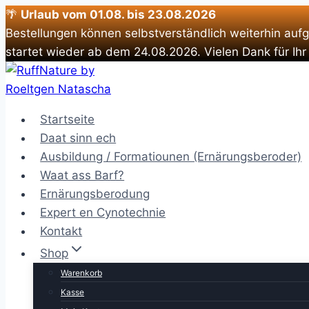
🌴
Urlaub vom 01.08. bis 23.08.2026
Bestellungen können selbstverständlich weiterhin auf
startet wieder ab dem 24.08.2026. Vielen Dank für Ihr
Zum
Inhalt
springen
Startseite
Daat sinn ech
Ausbildung / Formatiounen (Ernärungsberoder)
Waat ass Barf?
Ernärungsberodung
Expert en Cynotechnie
Kontakt
Shop
Warenkorb
Kasse