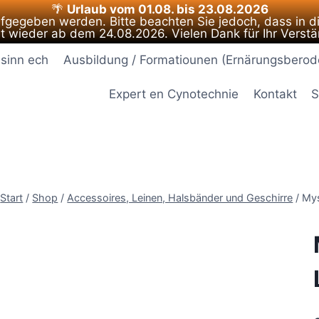
🌴
Urlaub vom 01.08. bis 23.08.2026
ufgegeben werden. Bitte beachten Sie jedoch, dass in d
et wieder ab dem 24.08.2026. Vielen Dank für Ihr Verstä
 sinn ech
Ausbildung / Formatiounen (Ernärungsberod
Expert en Cynotechnie
Kontakt
S
Start
/
Shop
/
Accessoires, Leinen, Halsbänder und Geschirre
/
Mys