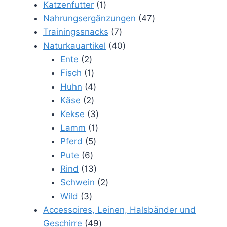
1
Produkte
Katzenfutter
1
Produkt
47
Nahrungsergänzungen
47
7
Produkte
Trainingssnacks
7
Produkte
40
Naturkauartikel
40
2
Produkte
Ente
2
Produkte
1
Fisch
1
Produkt
4
Huhn
4
2
Produkte
Käse
2
Produkte
3
Kekse
3
1
Produkte
Lamm
1
5
Produkt
Pferd
5
6
Produkte
Pute
6
Produkte
13
Rind
13
Produkte
2
Schwein
2
3
Produkte
Wild
3
Produkte
Accessoires, Leinen, Halsbänder und
49
Geschirre
49