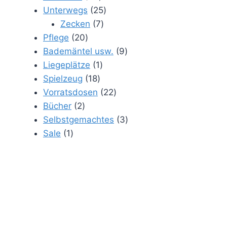
Produkte
25
Unterwegs
25
7
Produkte
Zecken
7
20
Produkte
Pflege
20
Produkte
9
Bademäntel usw.
9
1
Produkte
Liegeplätze
1
18
Produkt
Spielzeug
18
Produkte
22
Vorratsdosen
22
2
Produkte
Bücher
2
Produkte
3
Selbstgemachtes
3
1
Produkte
Sale
1
Produkt