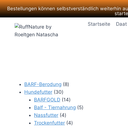
Bestellungen können selbstverständlich weiterhin a
start
Zum
Startseite
Daat
Inhalt
springen
8
BARF-Berodung
8
30
Produkte
Hundefutter
30
Produkte
14
BARFGOLD
14
Produkte
5
Balf - Tiernahrung
5
4
Produkte
Nassfutter
4
Produkte
4
Trockenfutter
4