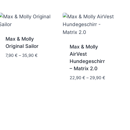
Max & Molly
Original Sailor
Max & Molly
AirVest
:
Preisspanne:
7,90
€
–
35,90
€
Hundegeschirr
7,90 €
– Matrix 2.0
bis
35,90 €
Preisspanne
22,90
€
–
29,90
€
22,90 €
bis
29,90 €