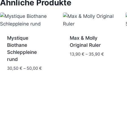
Ähnliche Produkte
Mystique
Max & Molly
Biothane
Original Ruler
Schleppleine
Preisspanne
13,90
€
–
35,90
€
rund
13,90 €
bis
Preisspanne:
30,50
€
–
50,00
€
35,90 €
30,50 €
bis
50,00 €