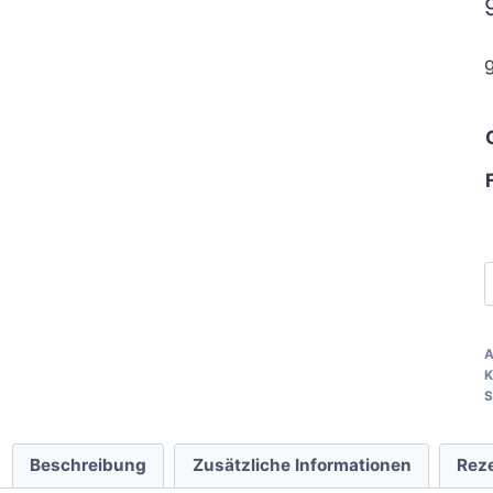
M
L
A
K
S
Beschreibung
Zusätzliche Informationen
Rez