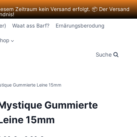
iesem Zeitraum kein Versand erfolgt. 📦 Der Versand
ndnis!
er)
Waat ass Barf?
Ernärungsberodung
hop
Suche
tique Gummierte Leine 15mm
Mystique Gummierte
Leine 15mm