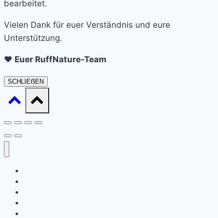
bearbeitet.
Vielen Dank für euer Verständnis und eure
Unterstützung.
❤️
Euer RuffNature-Team
SCHLIEẞEN
Startseite
Daat sinn ech
Ausbildung / Formatiounen (Ernärungsberoder)
Waat ass Barf?
Ernärungsberodung