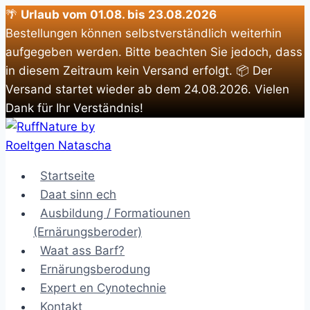
🌴
Urlaub vom 01.08. bis 23.08.2026
Bestellungen können selbstverständlich weiterhin
aufgegeben werden. Bitte beachten Sie jedoch, dass
in diesem Zeitraum kein Versand erfolgt. 📦 Der
Versand startet wieder ab dem 24.08.2026. Vielen
Dank für Ihr Verständnis!
Zum
Inhalt
springen
Startseite
Daat sinn ech
Ausbildung / Formatiounen
(Ernärungsberoder)
Waat ass Barf?
Ernärungsberodung
Expert en Cynotechnie
Kontakt