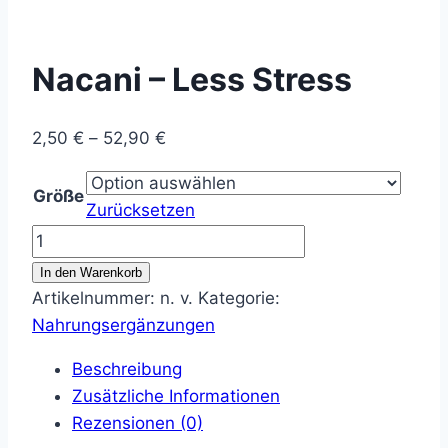
Nacani – Less Stress
Preisspanne:
2,50
€
–
52,90
€
2,50 €
bis
Größe
Zurücksetzen
52,90 €
Nacani
-
In den Warenkorb
Less
Artikelnummer:
n. v.
Kategorie:
Stress
Nahrungsergänzungen
Menge
Beschreibung
Zusätzliche Informationen
Rezensionen (0)