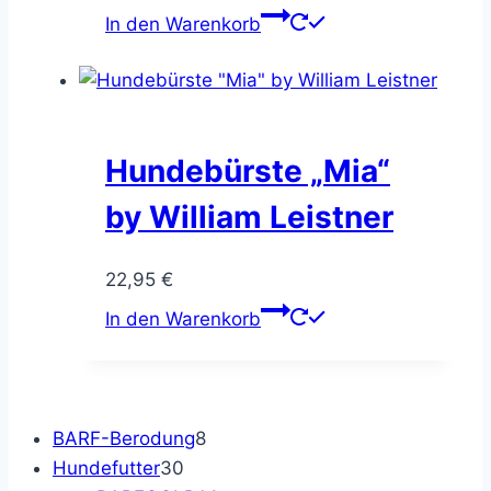
In den Warenkorb
Hundebürste „Mia“
by William Leistner
22,95
€
In den Warenkorb
8
BARF-Berodung
8
30
Produkte
Hundefutter
30