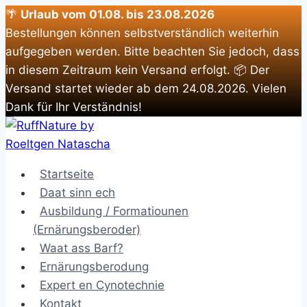
🌴
Urlaub vom 01.08. bis 23.08.2026
Bestellungen können selbstverständlich weiterhin
aufgegeben werden. Bitte beachten Sie jedoch, dass
in diesem Zeitraum kein Versand erfolgt. 📦 Der
Versand startet wieder ab dem 24.08.2026. Vielen
Dank für Ihr Verständnis!
Zum
Inhalt
springen
Startseite
Daat sinn ech
Ausbildung / Formatiounen
(Ernärungsberoder)
Waat ass Barf?
Ernärungsberodung
Expert en Cynotechnie
Kontakt