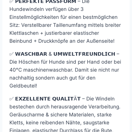
✅ 𝗣𝗘𝗥𝗙𝗘𝗞𝗧𝗘 𝗣𝗔𝗦𝗦𝗙𝗢𝗥𝗠 – Die
Hundewindeln verfügen über 3
Einstellmöglichkeiten für einen bestmöglichen
Sitz: Verstellbarer Taillenumfang mittels breiter
Klettlaschen + justierbarer elastischer
Beinbund + Druckknöpfe an der Außenseite!
✅ 𝗪𝗔𝗦𝗖𝗛𝗕𝗔𝗥 & 𝗨𝗠𝗪𝗘𝗟𝗧𝗙𝗥𝗘𝗨𝗡𝗗𝗟𝗜𝗖𝗛 –
Die Höschen für Hunde sind per Hand oder bei
40°C maschinenwaschbar. Damit sie nicht nur
nachhaltig sondern auch gut für den
Geldbeutel!
✅ 𝗘𝗫𝗭𝗘𝗟𝗟𝗘𝗡𝗧𝗘 𝗤𝗨𝗔𝗟𝗜𝗧Ä𝗧 – Die Windeln
bestechen durch herausragende Verarbeitung.
Geräuscharme & sichere Materialen, starke
Kletts, keine reibenden Nähte, saugstarke
Einlagen, elastischer Durchlass für die Rute,