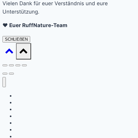
Vielen Dank für euer Verständnis und eure
Unterstützung.
❤️
Euer RuffNature-Team
SCHLIEẞEN
Startseite
Daat sinn ech
Ausbildung / Formatiounen (Ernärungsberoder)
Waat ass Barf?
Ernärungsberodung
Expert en Cynotechnie
Kontakt