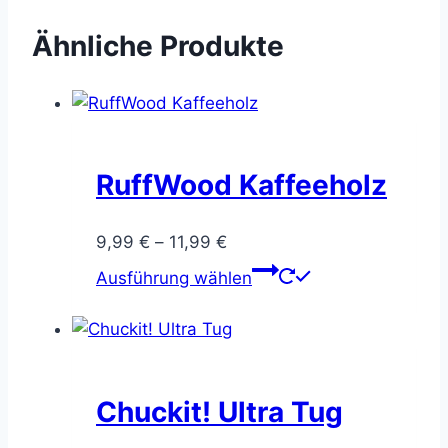
Ähnliche Produkte
RuffWood Kaffeeholz
Preisspanne:
9,99
€
–
11,99
€
9,99 €
Dieses
Ausführung wählen
bis
Produkt
11,99 €
weist
mehrere
Varianten
auf.
Chuckit! Ultra Tug
Die