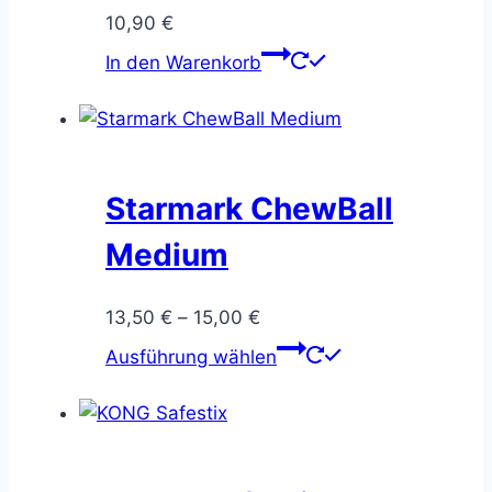
Optionen
10,90
€
können
In den Warenkorb
auf
der
Produktseite
gewählt
werden
Starmark ChewBall
Medium
Preisspanne:
13,50
€
–
15,00
€
13,50 €
Dieses
Ausführung wählen
bis
Produkt
15,00 €
weist
mehrere
Varianten