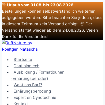
🌴
Urlaub vom 01.08. bis 23.08.2026
Bestellungen können selbstverständlich weiterhin
aufgegeben werden. Bitte beachten Sie jedoch, dass
in diesem Zeitraum kein Versand erfolgt. 📦 Der
Versand startet wieder ab dem 24.08.2026. Vielen
Dank für Ihr Verständnis!
Zum
Inhalt
springen
Startseite
Daat sinn ech
Ausbildung / Formatiounen
(Ernärungsberoder)
Waat ass Barf?
Ernärungsberodung
Expert en Cynotechnie
Kontakt