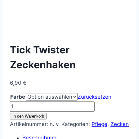
Tick Twister
Zeckenhaken
6,90
€
Farbe
Zurücksetzen
Tick
Twister
In den Warenkorb
Zeckenhaken
Artikelnummer:
n. v.
Kategorien:
Pflege
,
Zecken
Menge
Beschreibung