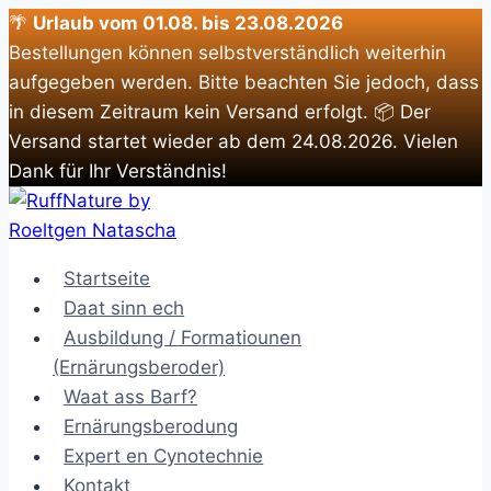
🌴
Urlaub vom 01.08. bis 23.08.2026
Bestellungen können selbstverständlich weiterhin
aufgegeben werden. Bitte beachten Sie jedoch, dass
in diesem Zeitraum kein Versand erfolgt. 📦 Der
Versand startet wieder ab dem 24.08.2026. Vielen
Dank für Ihr Verständnis!
Zum
Inhalt
springen
Startseite
Daat sinn ech
Ausbildung / Formatiounen
(Ernärungsberoder)
Waat ass Barf?
Ernärungsberodung
Expert en Cynotechnie
Kontakt