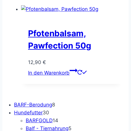
Pfotenbalsam,
Pawfection 50g
12,90
€
In den Warenkorb
8
BARF-Berodung
8
30
Produkte
Hundefutter
30
Produkte
14
BARFGOLD
14
Produkte
5
Balf - Tiernahrung
5