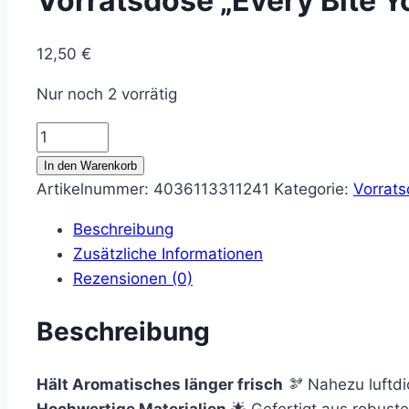
Vorratsdose „Every Bite Y
12,50
€
Nur noch 2 vorrätig
Vorratsdose
"Every
In den Warenkorb
Bite
Artikelnummer:
4036113311241
Kategorie:
Vorrat
You
Beschreibung
Take"
Zusätzliche Informationen
Menge
Rezensionen (0)
Beschreibung
Hält Aromatisches länger frisch
🫘 Nahezu luftdi
Hochwertige Materialien
🌟 Gefertigt aus robuste