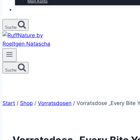
Mein Konto
Suche
Suche
Start
/
Shop
/
Vorratsdosen
/
Vorratsdose „Every Bite 