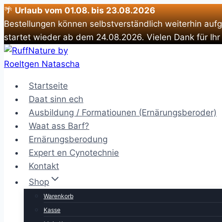
🌴
Urlaub vom 01.08. bis 23.08.2026
Bestellungen können selbstverständlich weiterhin auf
startet wieder ab dem 24.08.2026. Vielen Dank für Ihr
Zum
Inhalt
springen
Startseite
Daat sinn ech
Ausbildung / Formatiounen (Ernärungsberoder)
Waat ass Barf?
Ernärungsberodung
Expert en Cynotechnie
Kontakt
Shop
Warenkorb
Kasse