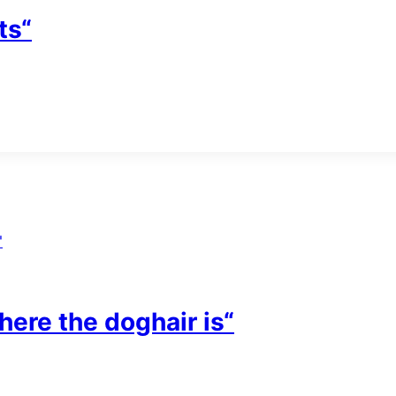
ts“
ere the doghair is“