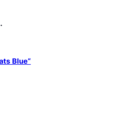
…
ats Blue“