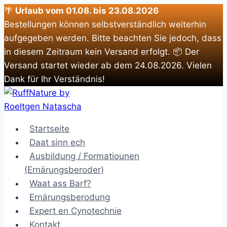
🌴
Urlaub vom 01.08. bis 23.08.2026
Bestellungen können selbstverständlich weiterhin
aufgegeben werden. Bitte beachten Sie jedoch, dass
in diesem Zeitraum kein Versand erfolgt. 📦 Der
Versand startet wieder ab dem 24.08.2026. Vielen
Dank für Ihr Verständnis!
Zum
Inhalt
springen
Startseite
Daat sinn ech
Ausbildung / Formatiounen
(Ernärungsberoder)
Waat ass Barf?
Ernärungsberodung
Expert en Cynotechnie
Kontakt