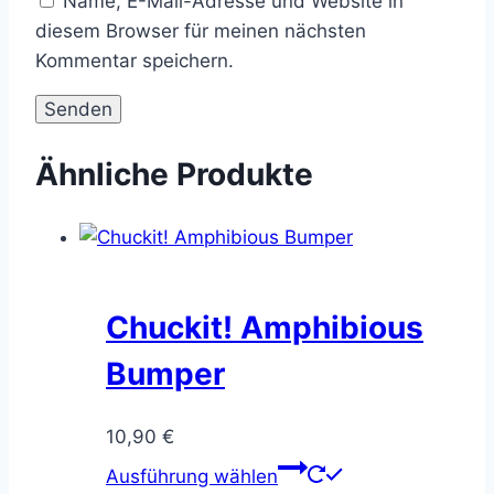
Name, E-Mail-Adresse und Website in
diesem Browser für meinen nächsten
Kommentar speichern.
Ähnliche Produkte
Chuckit! Amphibious
Bumper
10,90
€
Dieses
Ausführung wählen