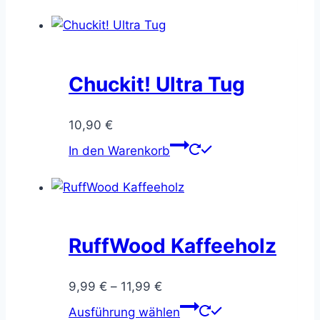
Produkt
weist
mehrere
Varianten
auf.
Chuckit! Ultra Tug
Die
Optionen
10,90
€
können
In den Warenkorb
auf
der
Produktseite
gewählt
werden
RuffWood Kaffeeholz
Preisspanne:
9,99
€
–
11,99
€
9,99 €
Dieses
Ausführung wählen