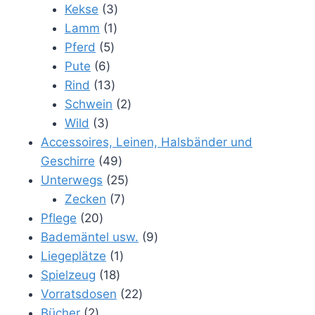
Produkte
3
Kekse
3
1
Produkte
Lamm
1
5
Produkt
Pferd
5
6
Produkte
Pute
6
Produkte
13
Rind
13
Produkte
2
Schwein
2
3
Produkte
Wild
3
Produkte
Accessoires, Leinen, Halsbänder und
49
Geschirre
49
Produkte
25
Unterwegs
25
7
Produkte
Zecken
7
20
Produkte
Pflege
20
Produkte
9
Bademäntel usw.
9
1
Produkte
Liegeplätze
1
18
Produkt
Spielzeug
18
Produkte
22
Vorratsdosen
22
2
Produkte
Bücher
2