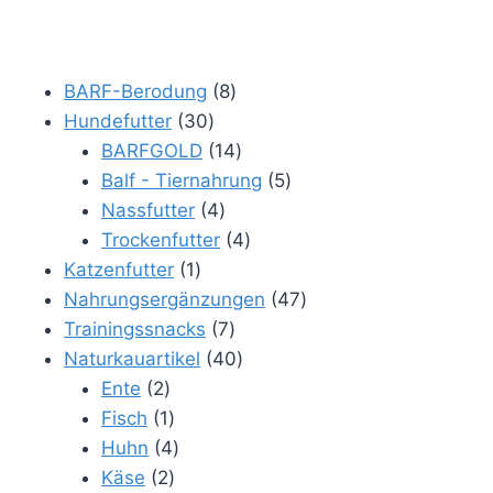
8
BARF-Berodung
8
30
Produkte
Hundefutter
30
Produkte
14
BARFGOLD
14
Produkte
5
Balf - Tiernahrung
5
4
Produkte
Nassfutter
4
Produkte
4
Trockenfutter
4
1
Produkte
Katzenfutter
1
Produkt
47
Nahrungsergänzungen
47
7
Produkte
Trainingssnacks
7
Produkte
40
Naturkauartikel
40
2
Produkte
Ente
2
Produkte
1
Fisch
1
Produkt
4
Huhn
4
2
Produkte
Käse
2