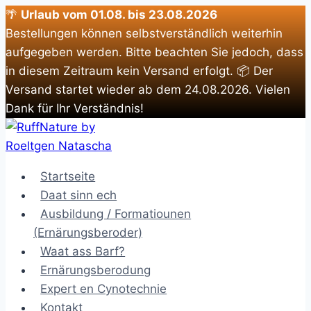
🌴
Urlaub vom 01.08. bis 23.08.2026
Bestellungen können selbstverständlich weiterhin
aufgegeben werden. Bitte beachten Sie jedoch, dass
in diesem Zeitraum kein Versand erfolgt. 📦 Der
Versand startet wieder ab dem 24.08.2026. Vielen
Dank für Ihr Verständnis!
Zum
Inhalt
springen
Startseite
Daat sinn ech
Ausbildung / Formatiounen
(Ernärungsberoder)
Waat ass Barf?
Ernärungsberodung
Expert en Cynotechnie
Kontakt