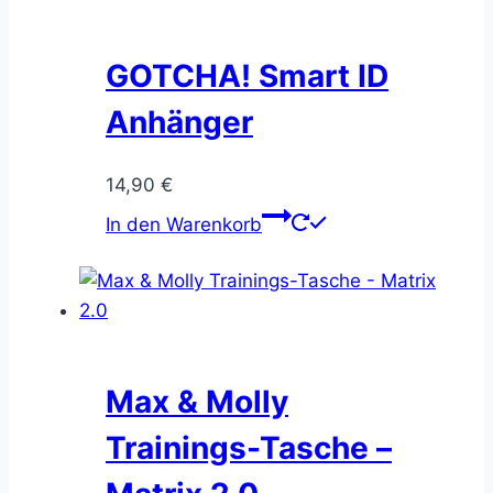
mehrere
werden
Varianten
auf.
GOTCHA! Smart ID
Die
Anhänger
Optionen
können
14,90
€
auf
der
In den Warenkorb
Produktseite
gewählt
werden
Max & Molly
Trainings-Tasche –