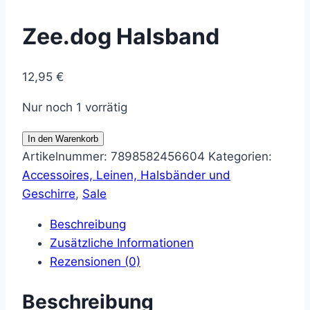
Zee.dog Halsband
12,95
€
Nur noch 1 vorrätig
Zee.dog
In den Warenkorb
Halsband
Artikelnummer:
7898582456604
Kategorien:
Menge
Accessoires, Leinen, Halsbänder und
Geschirre
,
Sale
Beschreibung
Zusätzliche Informationen
Rezensionen (0)
Beschreibung