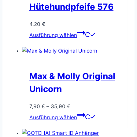
Hütehundpfeife 576
4,20
€
Dieses
Ausführung wählen
Produkt
weist
mehrere
Varianten
auf.
Max & Molly Original
Die
Unicorn
Optionen
können
Preisspanne:
7,90
€
–
35,90
€
auf
7,90 €
Dieses
der
Ausführung wählen
bis
Produkt
Produktseite
35,90 €
weist
gewählt