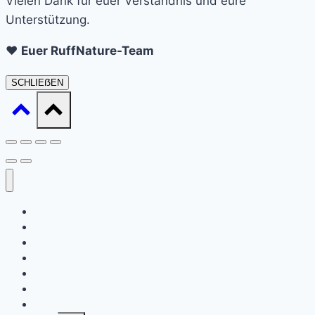
Vielen Dank für euer Verständnis und eure
Unterstützung.
❤️
Euer RuffNature-Team
SCHLIEẞEN
Startseite
Daat sinn ech
Ausbildung / Formatiounen (Ernärungsberoder)
Waat ass Barf?
Ernärungsberodung
Expert en Cynotechnie
Kontakt