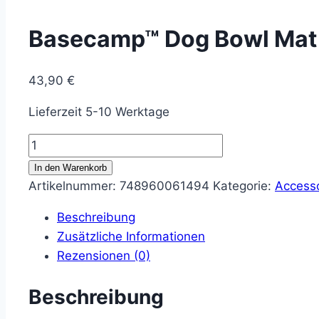
Basecamp™ Dog Bowl Mat
43,90
€
Lieferzeit 5-10 Werktage
Basecamp™
Dog
In den Warenkorb
Bowl
Artikelnummer:
748960061494
Kategorie:
Accesso
Mat
Beschreibung
Menge
Zusätzliche Informationen
Rezensionen (0)
Beschreibung