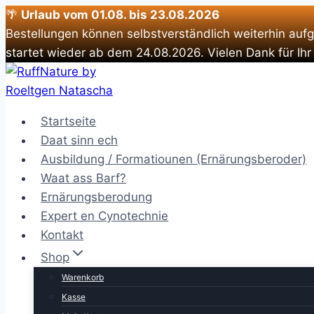
🌴
Urlaub vom 01.08. bis 23.08.2026
Bestellungen können selbstverständlich weiterhin auf
startet wieder ab dem 24.08.2026. Vielen Dank für Ihr
Zum
Inhalt
springen
Startseite
Daat sinn ech
Ausbildung / Formatiounen (Ernärungsberoder)
Waat ass Barf?
Ernärungsberodung
Expert en Cynotechnie
Kontakt
Shop
Warenkorb
Kasse