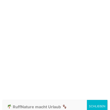
Reflektierendes Kernmantelseil aus
Polypropylen mit wiederverwendetem
Seilkern aus Restgarnen
Griff: 100 % Polyester-Schlauchgewebe
Pflege
Handwäsche
Mildes Reinigungsmittel
Luftgetrocknet
Das könnte dir auch
gefallen …
RuffNature macht Urlaub
SCHLIEẞEN