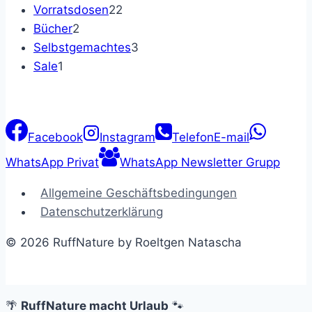
Produkte
22
Vorratsdosen
22
2
Produkte
Bücher
2
Produkte
3
Selbstgemachtes
3
1
Produkte
Sale
1
Produkt
Facebook
Instagram
Telefon
E-mail
WhatsApp Privat
WhatsApp Newsletter Grupp
Allgemeine Geschäftsbedingungen
Datenschutzerklärung
© 2026 RuffNature by Roeltgen Natascha
🌴
RuffNature macht Urlaub
🐾