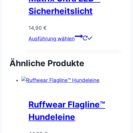
Sicherheitslicht
14,90
€
Dieses
Ausführung wählen
Produkt
weist
mehrere
Ähnliche Produkte
Varianten
auf.
Die
Optionen
können
Ruffwear Flagline™
auf
Hundeleine
der
Produktseite
gewählt