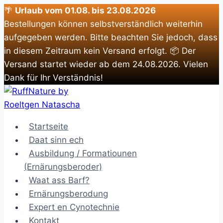
🌴
Urlaub vom 01.08. bis 23.08.2026
Bestellungen können selbstverständlich weiterhin
aufgegeben werden. Bitte beachten Sie jedoch, dass
in diesem Zeitraum kein Versand erfolgt. 📦 Der
Versand startet wieder ab dem 24.08.2026. Vielen
Dank für Ihr Verständnis!
Zum
Inhalt
springen
Startseite
Daat sinn ech
Ausbildung / Formatiounen
(Ernärungsberoder)
Waat ass Barf?
Ernärungsberodung
Expert en Cynotechnie
Kontakt