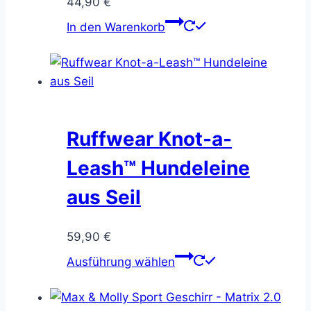
44,90
€
werden
In den Warenkorb
Ruffwear Knot-a-
Leash™ Hundeleine
aus Seil
59,90
€
Dieses
Ausführung wählen
Produkt
weist
mehrere