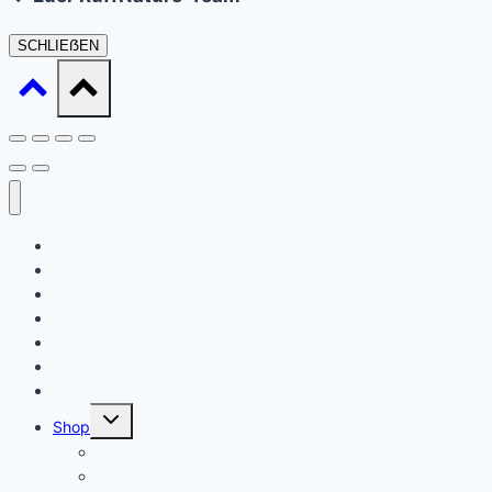
SCHLIEẞEN
Startseite
Daat sinn ech
Ausbildung / Formatiounen (Ernärungsberoder)
Waat ass Barf?
Ernärungsberodung
Expert en Cynotechnie
Kontakt
Untermenü
Shop
umschalten
Warenkorb
Kasse