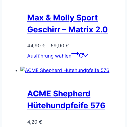
Varianten
auf.
Max & Molly Sport
Die
Geschirr – Matrix 2.0
Optionen
können
Preisspanne:
44,90
€
–
59,90
€
auf
44,90 €
Dieses
der
Ausführung wählen
bis
Produkt
Produktseite
59,90 €
weist
gewählt
mehrere
werden
Varianten
auf.
ACME Shepherd
Die
Hütehundpfeife 576
Optionen
können
4,20
€
auf