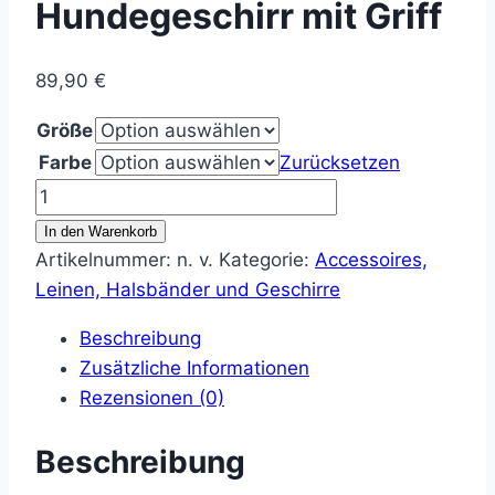
Hundegeschirr mit Griff
89,90
€
Größe
Farbe
Zurücksetzen
Ruffwear
Flagline™
In den Warenkorb
Hundegeschirr
Artikelnummer:
n. v.
Kategorie:
Accessoires,
mit
Leinen, Halsbänder und Geschirre
Griff
Beschreibung
Menge
Zusätzliche Informationen
Rezensionen (0)
Beschreibung