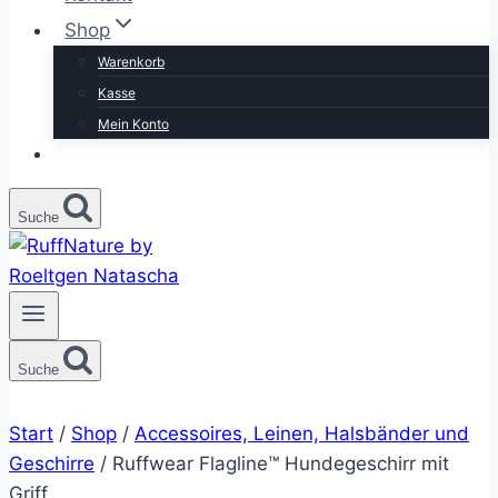
Shop
Warenkorb
Kasse
Mein Konto
Suche
Suche
Start
/
Shop
/
Accessoires, Leinen, Halsbänder und
Geschirre
/
Ruffwear Flagline™ Hundegeschirr mit
Griff