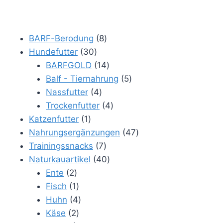
8
BARF-Berodung
8
30
Produkte
Hundefutter
30
Produkte
14
BARFGOLD
14
Produkte
5
Balf - Tiernahrung
5
4
Produkte
Nassfutter
4
Produkte
4
Trockenfutter
4
1
Produkte
Katzenfutter
1
Produkt
47
Nahrungsergänzungen
47
7
Produkte
Trainingssnacks
7
Produkte
40
Naturkauartikel
40
2
Produkte
Ente
2
Produkte
1
Fisch
1
Produkt
4
Huhn
4
2
Produkte
Käse
2