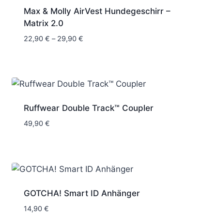
Max & Molly AirVest Hundegeschirr –
Matrix 2.0
Preisspanne:
22,90
€
–
29,90
€
22,90 €
bis
29,90 €
Ruffwear Double Track™ Coupler
49,90
€
GOTCHA! Smart ID Anhänger
14,90
€