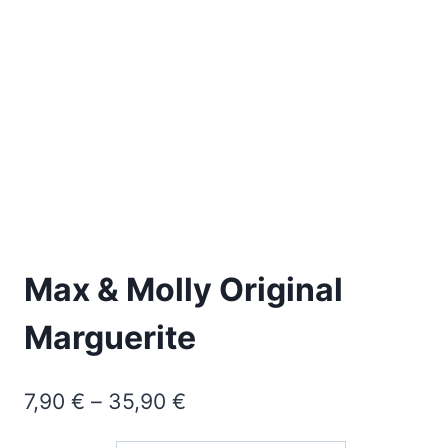
Max & Molly Original
Marguerite
Preisspanne:
7,90
€
–
35,90
€
7,90 €