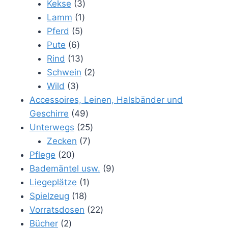
Produkte
3
Kekse
3
1
Produkte
Lamm
1
5
Produkt
Pferd
5
6
Produkte
Pute
6
Produkte
13
Rind
13
Produkte
2
Schwein
2
3
Produkte
Wild
3
Produkte
Accessoires, Leinen, Halsbänder und
49
Geschirre
49
Produkte
25
Unterwegs
25
7
Produkte
Zecken
7
20
Produkte
Pflege
20
Produkte
9
Bademäntel usw.
9
1
Produkte
Liegeplätze
1
18
Produkt
Spielzeug
18
Produkte
22
Vorratsdosen
22
2
Produkte
Bücher
2