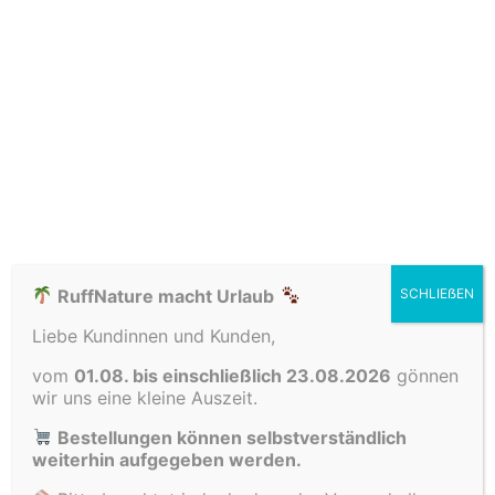
Name
*
E-Mail
*
RuffNature macht Urlaub
SCHLIEẞEN
Liebe Kundinnen und Kunden,
Name, E-Mail-Adresse und Website in
vom
01.08. bis einschließlich 23.08.2026
gönnen
diesem Browser für meinen nächsten
wir uns eine kleine Auszeit.
Kommentar speichern.
Bestellungen können selbstverständlich
weiterhin aufgegeben werden.