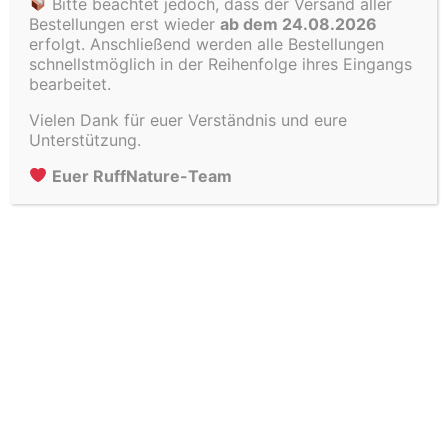
Bitte beachtet jedoch, dass der Versand aller
Bestellungen erst wieder
ab dem 24.08.2026
erfolgt. Anschließend werden alle Bestellungen
schnellstmöglich in der Reihenfolge ihres Eingangs
Ähnliche Produkte
bearbeitet.
Vielen Dank für euer Verständnis und eure
Unterstützung.
Euer RuffNature-Team
Rinderohren ohne Muschel
luftgetrocknet
12,75
€
Winter Selection Hundegebäck
6,99
€