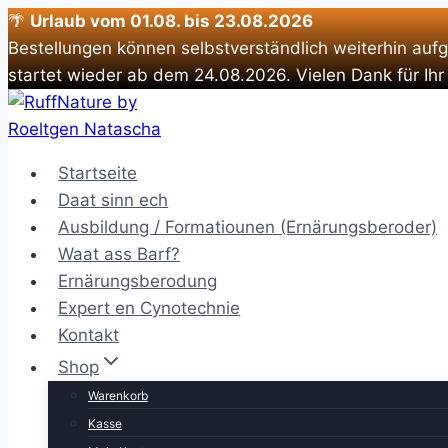
🌴
Urlaub vom 01.08. bis 23.08.2026
Bestellungen können selbstverständlich weiterhin auf
startet wieder ab dem 24.08.2026. Vielen Dank für Ihr
Zum
Inhalt
springen
Startseite
Daat sinn ech
Ausbildung / Formatiounen (Ernärungsberoder)
Waat ass Barf?
Ernärungsberodung
Expert en Cynotechnie
Kontakt
Shop
Warenkorb
Kasse