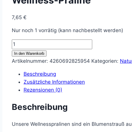
Wellness-Praline
7,65
€
Nur noch 1 vorrätig (kann nachbestellt werden)
Wellness-
Praline
In den Warenkorb
Menge
Artikelnummer:
4260692825954
Kategorien:
Natu
Beschreibung
Zusätzliche Informationen
Rezensionen (0)
Beschreibung
Unsere Wellnesspralinen sind ein Blumenstrauß a