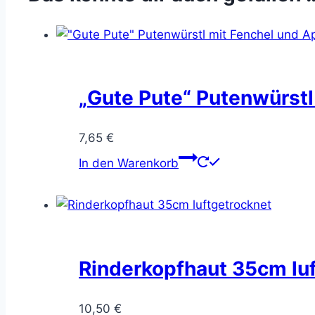
„Gute Pute“ Putenwürstl
7,65
€
In den Warenkorb
Rinderkopfhaut 35cm lu
10,50
€