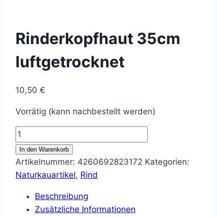
Rinderkopfhaut 35cm
luftgetrocknet
10,50
€
Vorrätig (kann nachbestellt werden)
Rinderkopfhaut
35cm
In den Warenkorb
luftgetrocknet
Artikelnummer:
4260692823172
Kategorien:
Menge
Naturkauartikel
,
Rind
Beschreibung
Zusätzliche Informationen