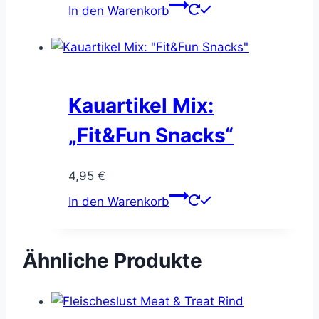
der
In den Warenkorb
Produktseite
gewählt
werden
Kauartikel Mix:
„Fit&Fun Snacks“
4,95
€
In den Warenkorb
Ähnliche Produkte