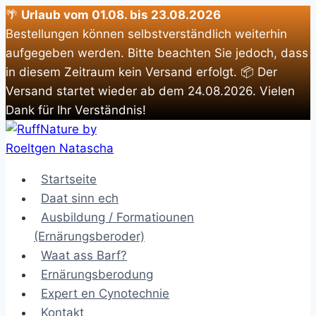
🌴
Urlaub vom 01.08. bis 23.08.2026
Bestellungen können selbstverständlich weiterhin
aufgegeben werden. Bitte beachten Sie jedoch, dass
in diesem Zeitraum kein Versand erfolgt. 📦 Der
Versand startet wieder ab dem 24.08.2026. Vielen
Dank für Ihr Verständnis!
Zum
Inhalt
springen
Startseite
Daat sinn ech
Ausbildung / Formatiounen
(Ernärungsberoder)
Waat ass Barf?
Ernärungsberodung
Expert en Cynotechnie
Kontakt