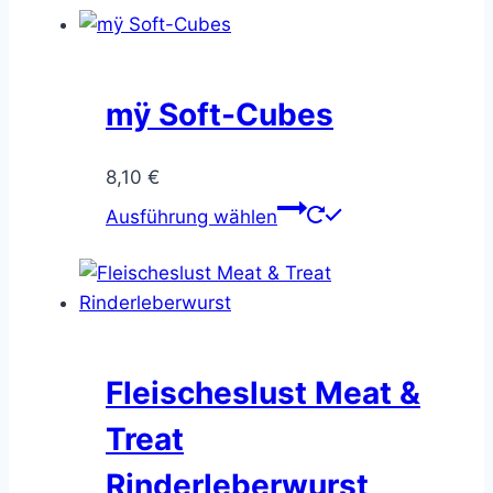
der
Produktseite
gewählt
werden
mÿ Soft-Cubes
8,10
€
Dieses
Ausführung wählen
Produkt
weist
mehrere
Varianten
auf.
Die
Fleischeslust Meat &
Optionen
Treat
können
auf
Rinderleberwurst