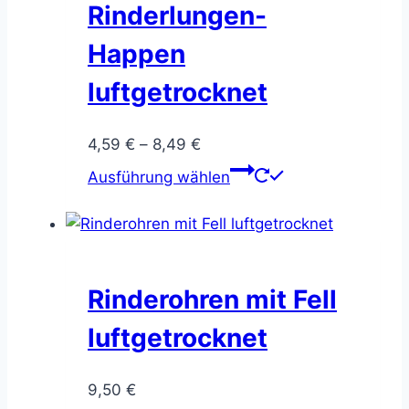
Rinderlungen-
Happen
luftgetrocknet
Preisspanne:
4,59
€
–
8,49
€
4,59 €
Dieses
Ausführung wählen
bis
Produkt
8,49 €
weist
mehrere
Varianten
auf.
Rinderohren mit Fell
Die
luftgetrocknet
Optionen
können
9,50
€
auf