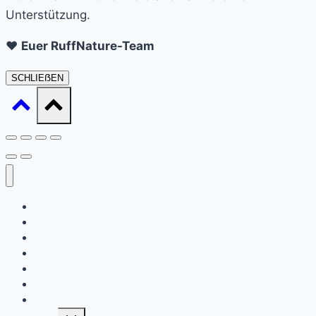
Unterstützung.
❤️
Euer RuffNature-Team
SCHLIEẞEN
Startseite
Daat sinn ech
Ausbildung / Formatiounen (Ernärungsberoder)
Waat ass Barf?
Ernärungsberodung
Expert en Cynotechnie
Kontakt
Untermenü