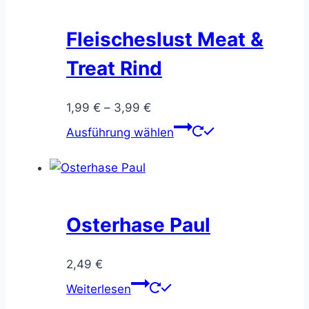
Fleischeslust Meat &
Treat Rind
Preisspanne:
1,99
€
–
3,99
€
1,99 €
Dieses
Ausführung wählen
bis
Produkt
3,99 €
weist
mehrere
Varianten
auf.
Osterhase Paul
Die
Optionen
2,49
€
können
Weiterlesen
auf