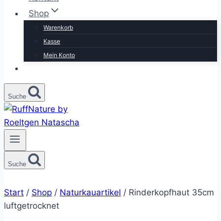
Shop
Warenkorb
Kasse
Mein Konto
Suche
Suche
Start
/
Shop
/
Naturkauartikel
/
Rinderkopfhaut 35cm
luftgetrocknet