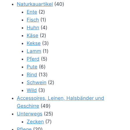
Produkte
40
Naturkauartikel
40
2
Produkte
Ente
2
Produkte
1
Fisch
1
Produkt
4
Huhn
4
2
Produkte
Käse
2
Produkte
3
Kekse
3
1
Produkte
Lamm
1
5
Produkt
Pferd
5
6
Produkte
Pute
6
Produkte
13
Rind
13
Produkte
2
Schwein
2
3
Produkte
Wild
3
Produkte
Accessoires, Leinen, Halsbänder und
49
Geschirre
49
Produkte
25
Unterwegs
25
7
Produkte
Zecken
7
20
Produkte
Pflege
20