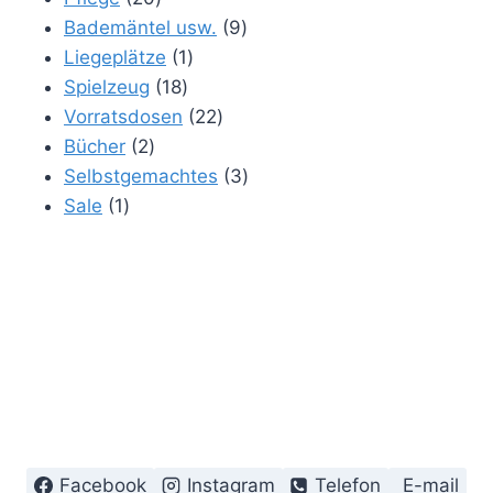
Produkte
9
Bademäntel usw.
9
1
Produkte
Liegeplätze
1
18
Produkt
Spielzeug
18
Produkte
22
Vorratsdosen
22
2
Produkte
Bücher
2
Produkte
3
Selbstgemachtes
3
1
Produkte
Sale
1
Produkt
Facebook
Instagram
Telefon
E-mail