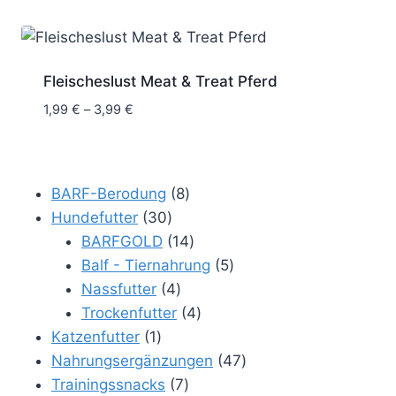
Fleischeslust Meat & Treat Pferd
Preisspanne:
1,99
€
–
3,99
€
1,99 €
bis
3,99 €
8
BARF-Berodung
8
30
Produkte
Hundefutter
30
Produkte
14
BARFGOLD
14
Produkte
5
Balf - Tiernahrung
5
4
Produkte
Nassfutter
4
Produkte
4
Trockenfutter
4
1
Produkte
Katzenfutter
1
Produkt
47
Nahrungsergänzungen
47
7
Produkte
Trainingssnacks
7