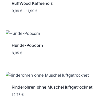
RuffWood Kaffeeholz
Preisspanne:
9,99
€
–
11,99
€
9,99 €
bis
11,99 €
Hunde-Popcorn
8,95
€
Rinderohren ohne Muschel luftgetrocknet
12,75
€