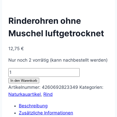
Rinderohren ohne
Muschel luftgetrocknet
12,75
€
Nur noch 2 vorrätig (kann nachbestellt werden)
Rinderohren
ohne
In den Warenkorb
Muschel
Artikelnummer:
4260692823349
Kategorien:
luftgetrocknet
Naturkauartikel
,
Rind
Menge
Beschreibung
Zusätzliche Informationen