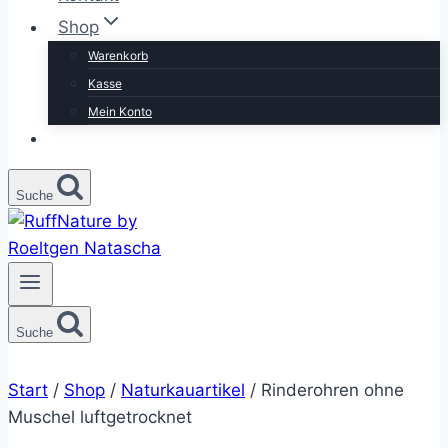
Shop
Warenkorb
Kasse
Mein Konto
Suche
Suche
Start
/
Shop
/
Naturkauartikel
/
Rinderohren ohne
Muschel luftgetrocknet