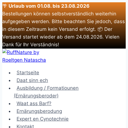
🌴
Urlaub vom 01.08. bis 23.08.2026
Bestellungen können selbstverständlich weiterhin
aufgegeben werden. Bitte beachten Sie jedoch, dass
in diesem Zeitraum kein Versand erfolgt. 📦 Der
Versand startet wieder ab dem 24.08.2026. Vielen
Dank für Ihr Verständnis!
Zum
Inhalt
springen
Startseite
Daat sinn ech
Ausbildung / Formatiounen
(Ernärungsberoder)
Waat ass Barf?
Ernärungsberodung
Expert en Cynotechnie
Kontakt