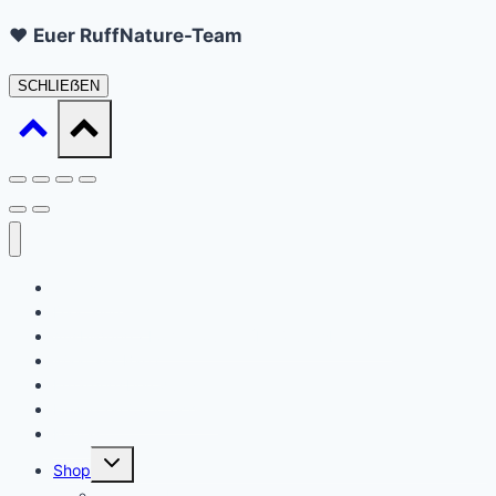
❤️
Euer RuffNature-Team
SCHLIEẞEN
Startseite
Daat sinn ech
Ausbildung / Formatiounen (Ernärungsberoder)
Waat ass Barf?
Ernärungsberodung
Expert en Cynotechnie
Kontakt
Untermenü
Shop
umschalten
Warenkorb