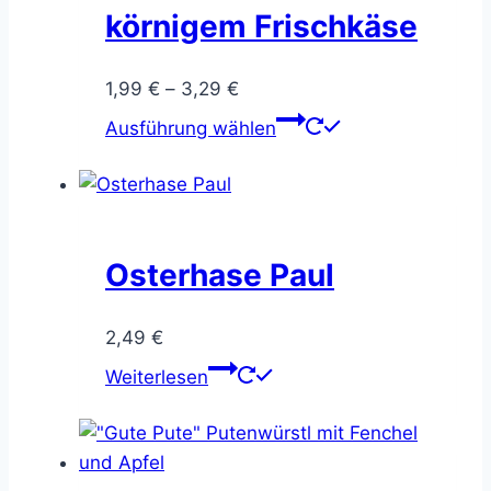
körnigem Frischkäse
Preisspanne:
1,99
€
–
3,29
€
1,99 €
Dieses
Ausführung wählen
bis
Produkt
3,29 €
weist
mehrere
Varianten
auf.
Osterhase Paul
Die
Optionen
2,49
€
können
Weiterlesen
auf
der
Produktseite
gewählt