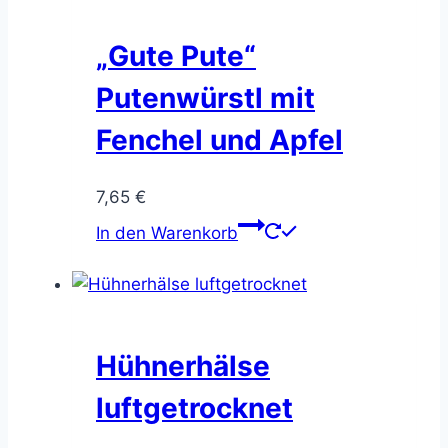
werden
„Gute Pute“
Putenwürstl mit
Fenchel und Apfel
7,65
€
In den Warenkorb
Hühnerhälse
luftgetrocknet