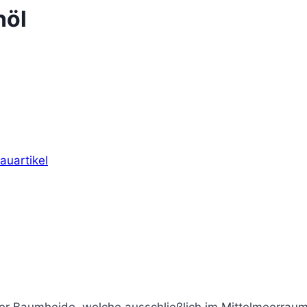
nöl
auartikel
er Baumheide, welche ausschließlich im Mittelmeerraum 