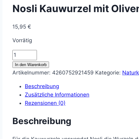
Nosli Kauwurzel mit Olive
15,95
€
Vorrätig
Nosli
Kauwurzel
In den Warenkorb
mit
Artikelnummer:
4260752921459
Kategorie:
Naturk
Olivenöl
Beschreibung
Menge
Zusätzliche Informationen
Rezensionen (0)
Beschreibung
Für die Kauwurzeln verwendet Nosli die Wurzeln d