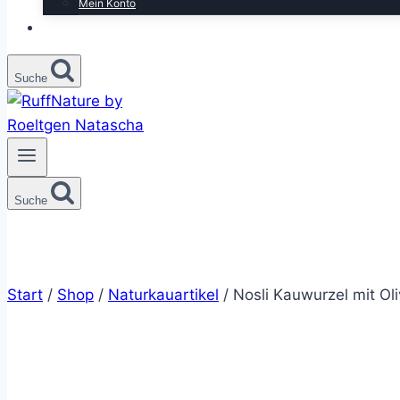
Mein Konto
Suche
Suche
Start
/
Shop
/
Naturkauartikel
/
Nosli Kauwurzel mit Ol