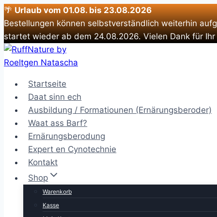
🌴
Urlaub vom 01.08. bis 23.08.2026
Bestellungen können selbstverständlich weiterhin auf
startet wieder ab dem 24.08.2026. Vielen Dank für Ihr
Zum
Inhalt
springen
Startseite
Daat sinn ech
Ausbildung / Formatiounen (Ernärungsberoder)
Waat ass Barf?
Ernärungsberodung
Expert en Cynotechnie
Kontakt
Shop
Warenkorb
Kasse