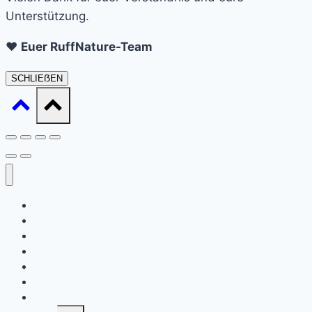
Unterstützung.
❤️
Euer RuffNature-Team
SCHLIEẞEN
Startseite
Daat sinn ech
Ausbildung / Formatiounen (Ernärungsberoder)
Waat ass Barf?
Ernärungsberodung
Expert en Cynotechnie
Kontakt
Untermenü