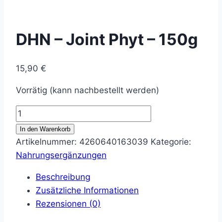
DHN – Joint Phyt – 150g
15,90
€
Vorrätig (kann nachbestellt werden)
DHN
-
In den Warenkorb
Joint
Artikelnummer:
4260640163039
Kategorie:
Phyt
Nahrungsergänzungen
-
Beschreibung
150g
Zusätzliche Informationen
Menge
Rezensionen (0)