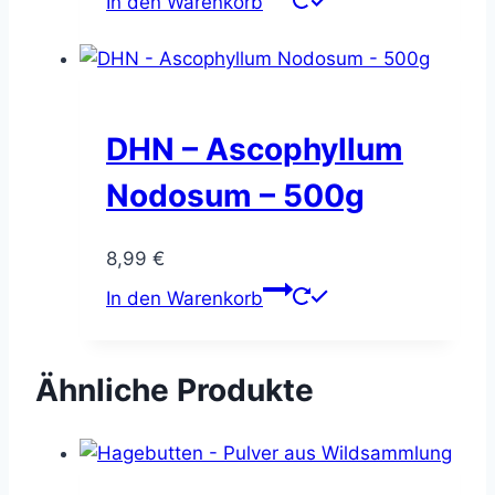
In den Warenkorb
gewählt
werden
DHN – Ascophyllum
Nodosum – 500g
8,99
€
In den Warenkorb
Ähnliche Produkte