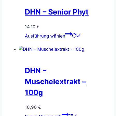
DHN – Senior Phyt
14,10
€
Dieses
Ausführung wählen
Produkt
weist
mehrere
Varianten
auf.
DHN –
Die
Muschelextrakt –
Optionen
können
100g
auf
der
10,90
€
Produktseite