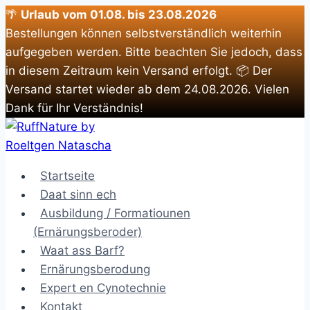
🌴
Urlaub vom 01.08. bis 23.08.2026
Bestellungen können selbstverständlich weiterhin
aufgegeben werden. Bitte beachten Sie jedoch, dass
in diesem Zeitraum kein Versand erfolgt. 📦 Der
Versand startet wieder ab dem 24.08.2026. Vielen
Dank für Ihr Verständnis!
Zum
Inhalt
springen
Startseite
Daat sinn ech
Ausbildung / Formatiounen
(Ernärungsberoder)
Waat ass Barf?
Ernärungsberodung
Expert en Cynotechnie
Kontakt