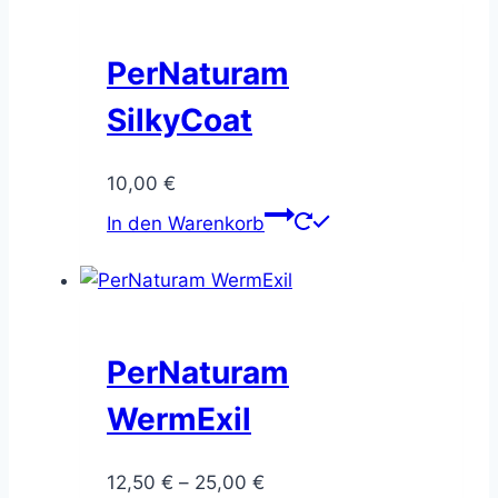
PerNaturam
SilkyCoat
10,00
€
In den Warenkorb
PerNaturam
WermExil
Preisspanne:
12,50
€
–
25,00
€