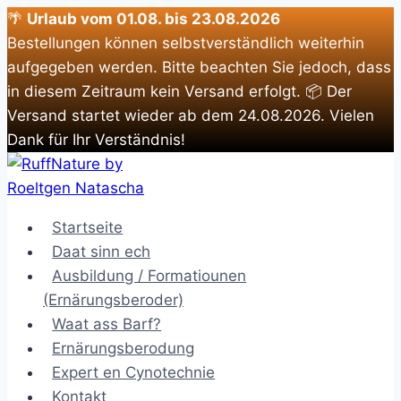
🌴
Urlaub vom 01.08. bis 23.08.2026
Bestellungen können selbstverständlich weiterhin
aufgegeben werden. Bitte beachten Sie jedoch, dass
in diesem Zeitraum kein Versand erfolgt. 📦 Der
Versand startet wieder ab dem 24.08.2026. Vielen
Dank für Ihr Verständnis!
Zum
Inhalt
springen
Startseite
Daat sinn ech
Ausbildung / Formatiounen
(Ernärungsberoder)
Waat ass Barf?
Ernärungsberodung
Expert en Cynotechnie
Kontakt