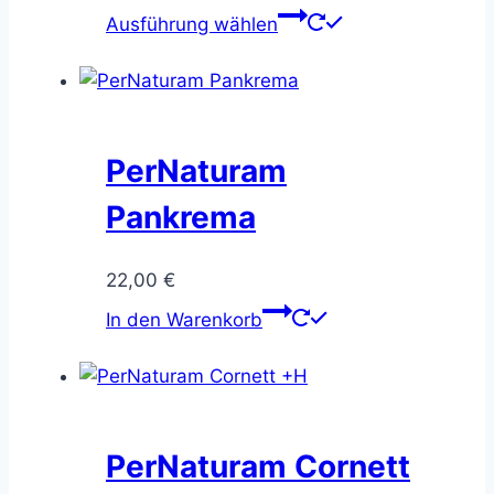
12,50 €
Dieses
Ausführung wählen
bis
Produkt
25,00 €
weist
mehrere
Varianten
auf.
PerNaturam
Die
Pankrema
Optionen
können
22,00
€
auf
der
In den Warenkorb
Produktseite
gewählt
werden
PerNaturam Cornett