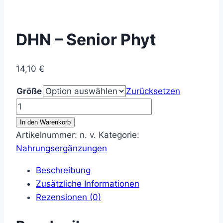
DHN – Senior Phyt
14,10
€
Größe
Zurücksetzen
DHN
-
In den Warenkorb
Senior
Artikelnummer:
n. v.
Kategorie:
Phyt
Nahrungsergänzungen
Menge
Beschreibung
Zusätzliche Informationen
Rezensionen (0)