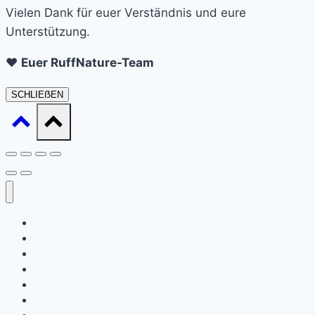
Vielen Dank für euer Verständnis und eure
Unterstützung.
❤️
Euer RuffNature-Team
SCHLIEẞEN
Startseite
Daat sinn ech
Ausbildung / Formatiounen (Ernärungsberoder)
Waat ass Barf?
Ernärungsberodung
Expert en Cynotechnie