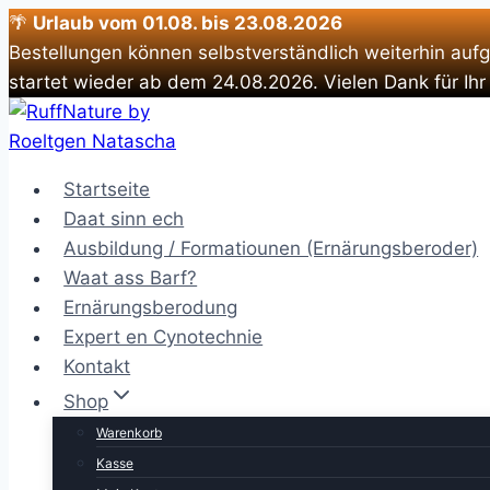
🌴
Urlaub vom 01.08. bis 23.08.2026
Bestellungen können selbstverständlich weiterhin auf
startet wieder ab dem 24.08.2026. Vielen Dank für Ihr
Zum
Inhalt
springen
Startseite
Daat sinn ech
Ausbildung / Formatiounen (Ernärungsberoder)
Waat ass Barf?
Ernärungsberodung
Expert en Cynotechnie
Kontakt
Shop
Warenkorb
Kasse