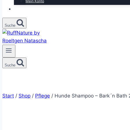
Mein Konto
Suche
Suche
Start
/
Shop
/
Pflege
/
Hunde Shampoo – Bark´n Bath 