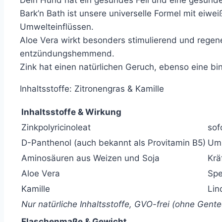
Bark’n Bath ist unsere universelle Formel mit ei
Umwelteinflüssen.
Aloe Vera wirkt besonders stimulierend und regene
entzündungshemmend.
Zink hat einen natürlichen Geruch, ebenso eine b
Inhaltsstoffe: Zitronengras & Kamille
Inhaltsstoffe & Wirkung
Zinkpolyricinoleat
sof
D-Panthenol (auch bekannt als Provitamin B5)
Umh
Aminosäuren aus Weizen und Soja
Krä
Aloe Vera
Spe
Kamille
Lin
Nur natürliche Inhaltsstoffe, GVO-frei (ohne Gente
Flaschenmaße & Gewicht