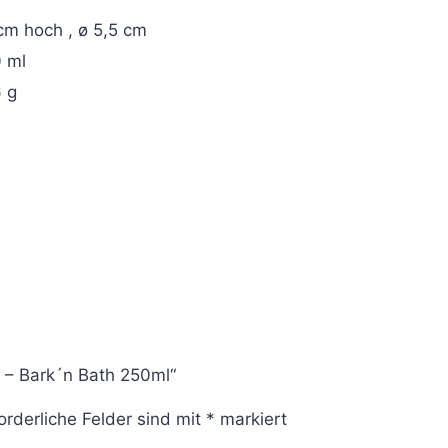
cm hoch , ø 5,5 cm
 ml
 g
 – Bark´n Bath 250ml“
orderliche Felder sind mit
*
markiert