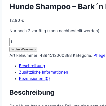
Hunde Shampoo – Bark´n 
12,90
€
Nur noch 2 vorrätig (kann nachbestellt werden)
Hunde
Shampoo
In den Warenkorb
-
Artikelnummer:
4894512060388
Kategorie:
Pflege
Bark
Beschreibung
´n
Zusätzliche Informationen
Bath
Rezensionen (0)
250ml
Menge
Beschreibung
Dein Hund hat ein gesundes Fell und eine gesun