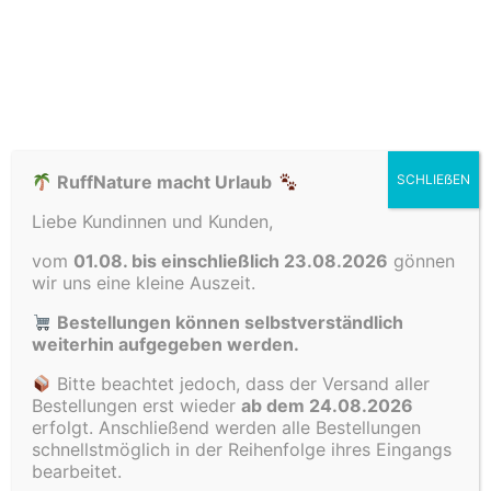
Dank des einzigartigen, eigens
entwickelten Plasmaverfahrens entsteht
eine optimale Silberlösung mit sehr
geringer Kolloidgröße – entscheidend für
die außergewöhnlich hohe Qualität und
hoch antimikrobielle Eigenschaften des
Produkts. Bei der Herstellung verwenden
RuffNature macht Urlaub
SCHLIEẞEN
wir reinstes 99,99% Silber und
Liebe Kundinnen und Kunden,
Reinstwasser, das wir feinfiltrieren,
vom
01.08. bis einschließlich 23.08.2026
gönnen
strukturieren, mehrfach informieren und
wir uns eine kleine Auszeit.
anschließend energetisieren. Auf diese
Bestellungen können selbstverständlich
Weise entsteht aus der Silberlösung unser
weiterhin aufgegeben werden.
Silber Plasma – ein kolloidales Silber von
Bitte beachtet jedoch, dass der Versand aller
höchster Stabilität und gleichbleibender
Bestellungen erst wieder
ab dem 24.08.2026
Qualität. Direkt nach der Herstellung wird
erfolgt. Anschließend werden alle Bestellungen
das Kolloid in lichtschützende 250ml- oder
schnellstmöglich in der Reihenfolge ihres Eingangs
bearbeitet.
500ml-Braunglasflaschen abgefüllt – so